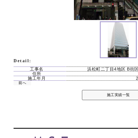
Detail:
工事名
浜松町二丁目4地区 B街
住所
施工年月
前へ
施工実績一覧