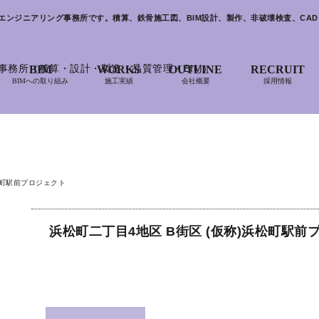
物のエンジニアリング事務所です。積算、鉄骨施工図、BIM設計、製作、非破壊検査、C
BIM
WORKS
OUTLINE
RECRUIT
BIMへの取り組み
施工実績
会社概要
採用情報
松町駅前プロジェクト
浜松町二丁目4地区 B街区 (仮称)浜松町駅前