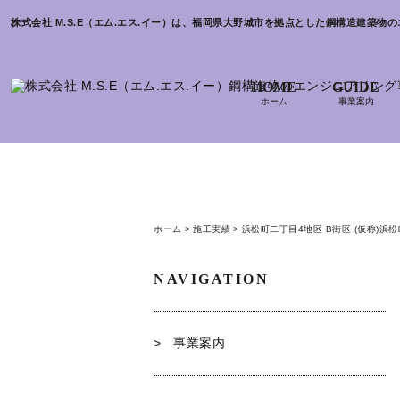
株式会社 M.S.E（エム.エス.イー）は、福岡県大野城市を拠点とした鋼構造建築
HOME
GUIDE
ホーム
事業案内
Works
施工実績
ホーム
施工実績
浜松町二丁目4地区 B街区 (仮称)浜
NAVIGATION
事業案内