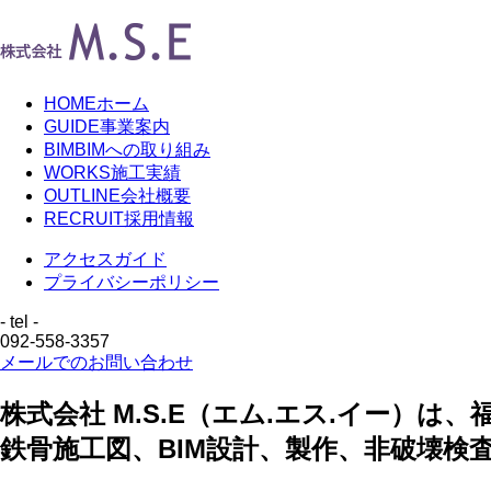
HOME
ホーム
GUIDE
事業案内
BIM
BIMへの取り組み
WORKS
施工実績
OUTLINE
会社概要
RECRUIT
採用情報
アクセスガイド
プライバシーポリシー
- tel -
092-558-3357
メールでのお問い合わせ
株式会社 M.S.E（エム.エス.イー
鉄骨施工図、BIM設計、製作、非破壊検